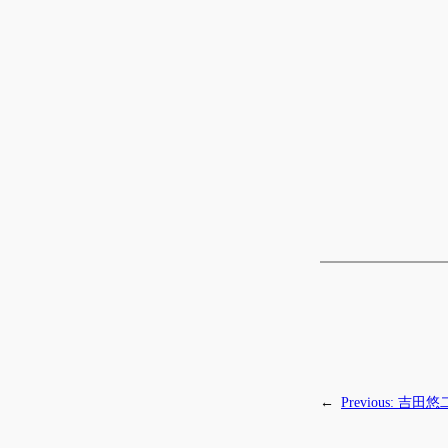
←
Previous:
吉田悠二 D