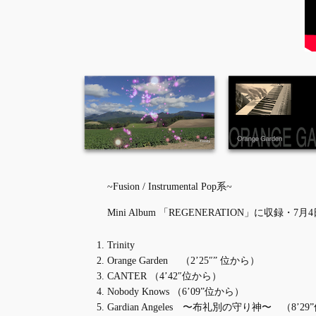
~Fusion / Instrumental Pop系~
Mini Album 「REGENERATION」に収録・7月4
Trinity
Orange Garden （2’25″” 位から）
CANTER （4’42″位から）
Nobody Knows （6’09”位から）
Gardian Angeles 〜布礼別の守り神〜 （8’2