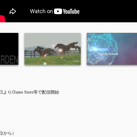
日よりiTunes Store等で配信開始
9”位から）