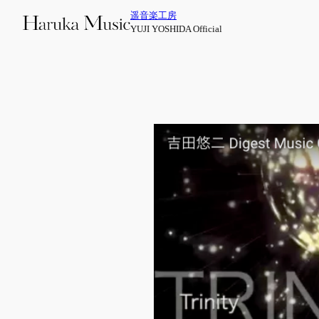
内
遥音楽工房
容
YUJI YOSHIDA Official
を
ス
キ
ッ
プ