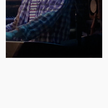
“We look to the future and do what we can now. It’s
only we will make the most of it in new ways.”