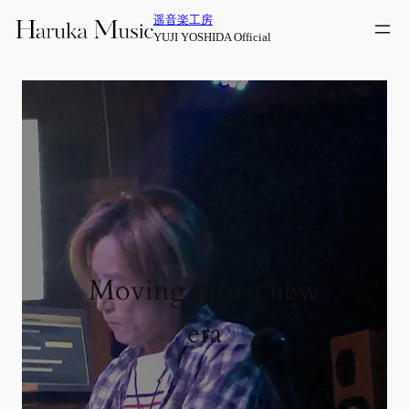
内
遥音楽工房
容
YUJI YOSHIDA Official
を
ス
キ
ッ
プ
Moving into a new
era