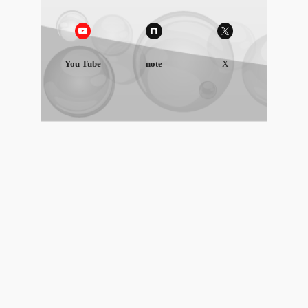
You Tube
note
X