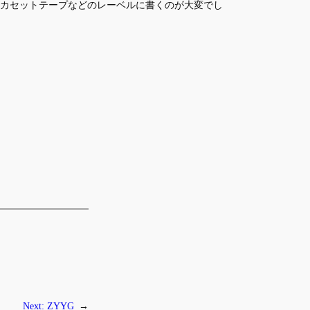
カセットテープなどのレーベルに書くのが大変でし
Next:
ZYYG
→