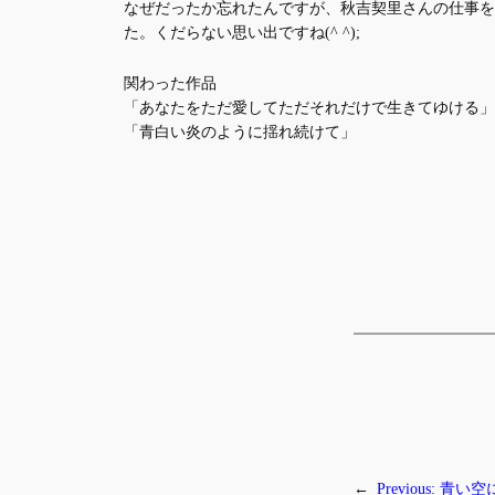
なぜだったか忘れたんですが、秋吉契里さんの仕事を
た。くだらない思い出ですね(^ ^);
関わった作品
「あなたをただ愛してただそれだけで生きてゆける」
「青白い炎のように揺れ続けて」
←
Previous:
青い空に