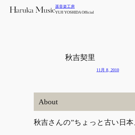
内
遥音楽工房
容
YUJI YOSHIDA Official
を
ス
キ
ッ
プ
秋吉契里
11月 8, 2010
About
秋吉さんの”ちょっと古い日本