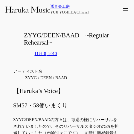
内
遥音楽工房
容
YUJI YOSHIDA Official
を
ス
キ
ZYYG/DEEN/BAAD ~Regular
ッ
Rehearsal~
プ
11月 8, 2010
アーティスト名
ZYYG / DEEN / BAAD
【Haruka’s Voice】
SM57・58使いまくり
ZYYG/DEEN/BAADの方々は、毎週の様にリハーサルを
されていましたので、そのリハーサルスタジオのPAを担
当していました（勿論別々にです）。同時に簡易録音も