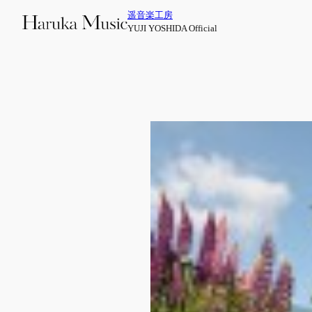
内
遥音楽工房
容
YUJI YOSHIDA Official
を
ス
キ
ッ
プ