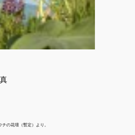
真
ウチの花壇（暫定）より。