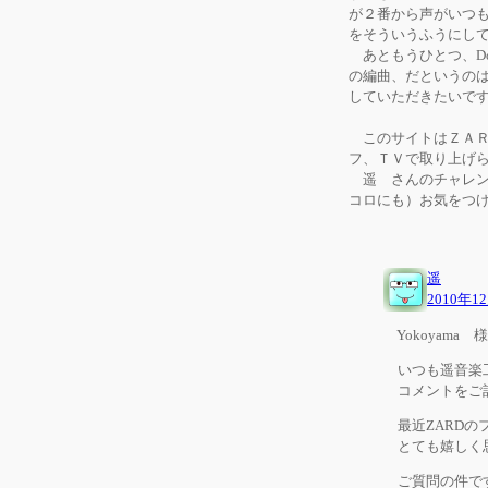
が２番から声がいつ
をそういうふうにし
あともうひとつ、Do
の編曲、だというの
していただきたいで
このサイトはＺＡＲ
フ、ＴＶで取り上げ
遥 さんのチャレン
コロにも）お気
遥
2010年1
Yokoyama 様
いつも遥音楽工
コメントをご記
最近ZARDの
とても嬉しく
ご質問の件です