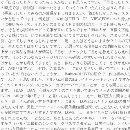
」が「出会ったとき」だったらミスかな、とも思うんですが、「再会ったとき
初の時点では、歌詞は「再会ったとき」でつくられていたんだと思うんです。
た（手直しした）とみるのが普通かもしれませんが、僕はもしかしたら、スタ
かと思っています。例えば、この曲はFIELD OF VIEW(FOV）への提供
ードに書いちゃって、それをそのままＺＡＲＤ側の歌詞カードにも使っちゃた
すが、そもそも歌詞カードって誰が書いてるんですか？御本人が、直接文字起
っている感じでは、いつも直筆で歌詞かいてますよね）それとも、スタッフさ
推測になってしまうかもしれませが、 遥 さんはどう思いますか？ミスの可
やぁ、そんなことはありえないですよ、と思っている場合はその理由も知りた
来上がった製品を御本人が確認してるか、チェックしてるかを教えてもらえれ
のです。（シングルなら１ページだけだから確認しやすいかもしれませんが、
だけかも、とかも考えてますが。あと、似たような歌詞としては かけがえの
む、がありますね） ぜひ、ご意見を。 ごめんなさい、長いですが、もうひ
っているのではないのでしょうか。 BarbierのLOVEの紹介で 作曲者本
見て ん？ と思いました。アルバム付属の紙(ライナーノートというんです
ルビエの２ｎｄシングルのセルフ・カヴァーバージョンとか、とても同じ曲と
ます。（DAN DAN 心魅かれてくのことも書いてあってさっきの質問の
表 TVON AIRは96年2月より と書いてあります） えー、短刀直入に聞きま
か？ 遥 さんの言い方を見ますと、つまり LOVEはもともとZARDの曲
てみたんですが、男性アーティストへの提供曲(全部は聞いたことないんです
かが歌詞にでてきたりするんですが、LOVE は まあどちらにも受け取れ
もしれませんね。 となると、もともとあったZARDの LOVE をバルビ
ですか？（バルビエ最初のシングル クリスマスタイム は男性目線、とうい
どういう経緯だったんですか？ちなみにそれぞれの発売日は、バルビエが6月で