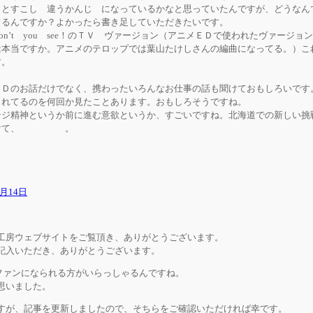
もとすこし 違うかんじ になっているかなと思っていたんですが、どうなん
てるんですか？よかったら書き足していただきたいです。
n’t you see！のＴＶ ヴァージョン（アニメＥＤで使われたヴァージョ
は本当ですか。アニメのテロップでは葉山たけしさんの編曲になってる。）こ
す。
Ｄのお話だけでなく、携わったいろんなお仕事の話も聞けておもしろいです
られてるのを何回か見たことあります。おもしろそうですね。
ジ精神というか前に進む意欲というか、すごいですね。北海道での新しい挑
をつけて、 。
2月14日
房ウェブサイトをご覧頂き、ありがとうございます。
入いただき、ありがとうございます。
ファンになられる方がいらっしゃるんですね。
思いました。
が、記事を更新しましたので、そちらをご確認いただければ幸です。