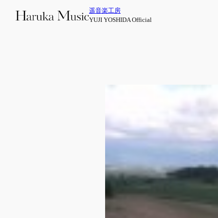
内
遥音楽工房
容
YUJI YOSHIDA Official
を
ス
キ
ッ
プ