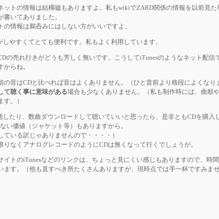
、ネットの情報は結構嘘もありますよ。私もwikiでZARD関係の情報を以前見
が書いてありました。
トの情報は鵜呑みにはしない方がいいですよ。
試聴がしやすくてとても便利です。私もよく利用しています。
CDの売れ行きがどうも芳しく無いです。こうしてiTunesのようなネット配
すからね。
信の音はCDと比べれば音はよくありません。（ひと昔前より格段によくなり
して聴く事に意味がある
場合も少なくありません。（私も制作時には、曲順
ます。）
どで試聴したり、数曲ダウンロードして聴いていいと思ったら、是非ともCDを購
かない価値（ジャケット等）もありますから。
している訳じゃありませんので・・・・）
限りなくアナログレコードのようにCDは無くなって行くでしょうが。
サイトのiTunesなどのリンクは、ちょっと見にくい感じもありますので、時
います。（他も直すべき所たくさんありますが、現時点では手一杯ですみま