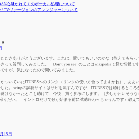
ANDAN心魅かれてくのボーカル処理について
ou see! TVヴァージョンのアレンジャーについて
ｍａ
日
ただきありがとうございます。これは、聞いてもいいのかな（教えてもらっ
て質問してみました。 Don’t you see! のことはwikipediaで見た情
いですが、気になったので聞いてみました。
ついていたITUNESへのリンク（リンクの使い方合ってますかね）、ああ
した。beingの試聴サイトはサビを流すんですが、ITUNESでは聴けるとこ
で聴けなかったとこも聴けて、今後、買う参考にします。（少しかわいそうな
に帰りたい。 イントロだけで歌が始まる前に試聴終わっちゃうんです）教え
2月15日