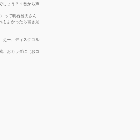
でしょう？１番から声
ン）って明石昌夫さん
れもよかったら書き足
。えー、ディスクゴル
戦、おカラダに（おコ