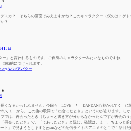
ｍａ
日
ンデスカ？ そちらの画面でみえますかね？このキャラクター（僕のはトゲト
すか？
2月15日
ター」と言われるものです。ご自身のキャラクターみたいなものですね。
、自動的につけられます。
edia.org/wiki/アバター
ｍａ
日
くなるかもしれません。今回も LOVE と DANDAN心魅かれてく に
魅かれてく から。この曲の歌詞で「出合ったとき」というのがあります。しか
ップでは、再会ったとき（ちょっと書き方が分からなかったんですが再会のう
り「再会ったとき」で、「であったとき」と読む。確認は、えー、ちょっと前
ート」で見ようとしますとgyaoなどの配信サイトのアニメのとこで１話目