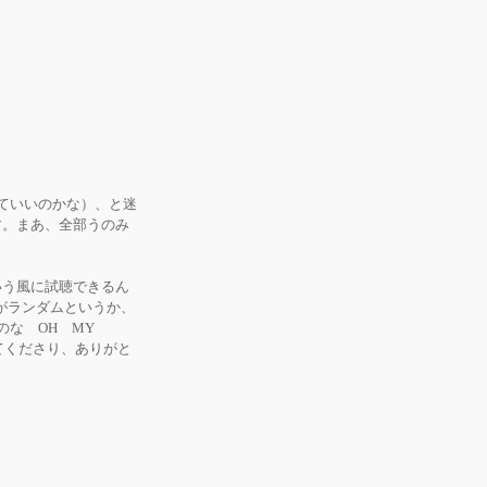
ていいのかな）、と迷
報です。まあ、全部うのみ
いう風に試聴できるん
ろがランダムというか、
のな OH MY
てくださり、ありがと