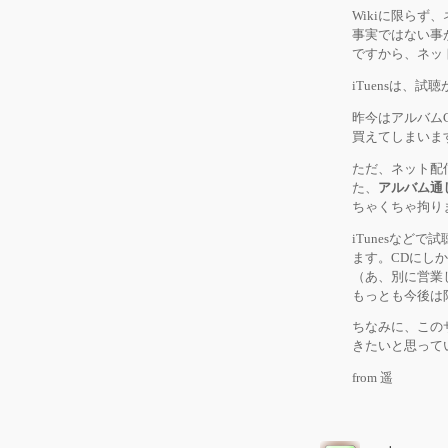
Wikiに限らず
事実ではない事
ですから、ネッ
iTuensは、
昨今はアルバム
買えてしまいま
ただ、ネット配
た、
アルバム通
ちゃくちゃ拘り
iTunesな
ます。CDにし
（あ、別に営業
もっとも今後は
ちなみに、この
きたいと思って
from 遥