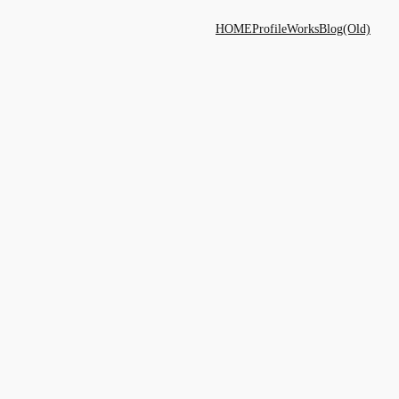
HOME
Profile
Works
Blog(Old)