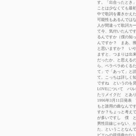
す。「出合ったとき
ことは少なくても最
中で歌詞を書きかえ
可能性もあるんではない
人が間違って歌詞カ
て今、気付いたんで
るんですか（僕の知
んですか？ まあ、
と思いますか？ い
ますと、つまりは出
だったか、と思える
ら、ペラペラめくる
て」で「あって」と読
て。こっちは詳しく知
ですね というのを
LOVEについて バ
たリメイクだ とあり
1996年3月11日発
もと誰用の曲なんです
すか？ちょっと考え
が多いですし 僕 と
男性目線じゃない、か
た、ということなん
ビエへの提供曲かな）