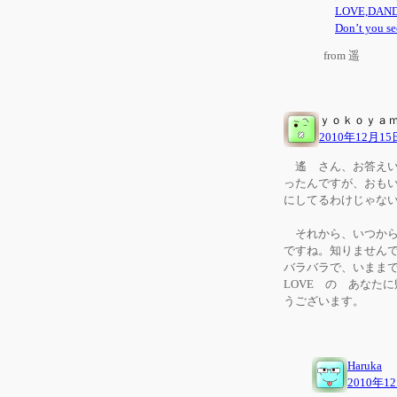
LOVE,D
Don’t y
from 遥
ｙｏｋｏｙａ
2010年12月15
遙 さん、お答えい
ったんですが、おもいきっ
にしてるわけじゃな
それから、いつからか
ですね。知りませんで
バラバラで、いまま
LOVE の あなた
うございます。
Haruka
2010年1