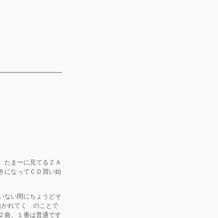
、たまーに見てるＺＡ
きになってＣＤ買い始
いない間にちょうどそ
心魅かれてく のことで
２曲、１番は普通です