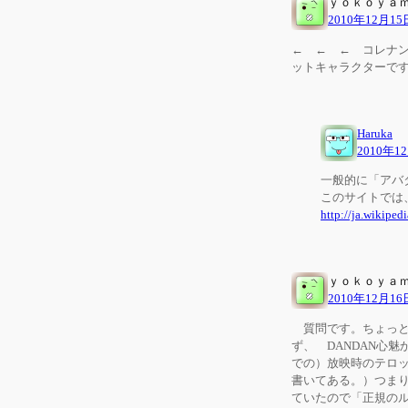
ｙｏｋｏｙａ
2010年12月15
← ← ← コレナ
ットキャラクターで
Haruka
2010年1
一般的に「アバ
このサイトでは
http://ja.wikip
ｙｏｋｏｙａ
2010年12月16
質問です。ちょっと長
ず、 DANDAN心
での）放映時のテロ
書いてある。）つま
ていたので「正規のル