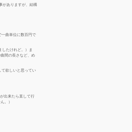
た事がありますが、結構
信で一曲単位に数百円で
ましたけれど。）ま
や曲間の長さなど、め
入して欲しいと思ってい
間が出来たら直して行
せん。）