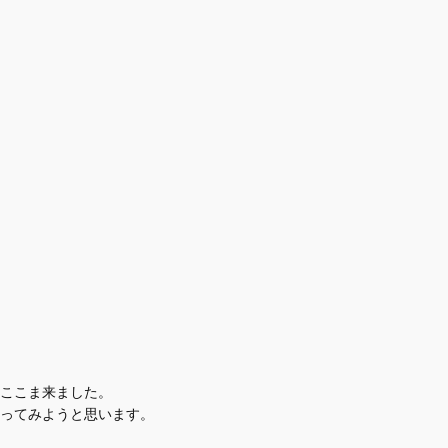
くここま来ました。
ってみようと思います。