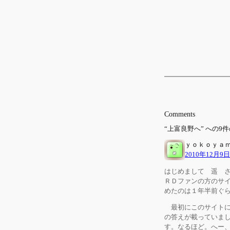
Comments
“上富良野へ” への9
ｙｏｋｏｙａ
2010年12月9日
はじめまして 遥 
ＲＤファンの方のサ
めたのは１年半前ぐ
最初にこのサイトに
の答えが載っていました
す。なるほど。へー