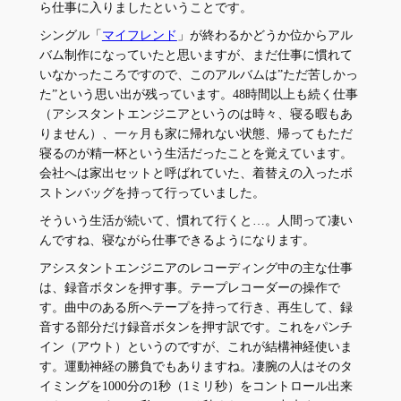
ら仕事に入りましたということです。
シングル「
マイフレンド
」が終わるかどうか位からアル
バム制作になっていたと思いますが、まだ仕事に慣れて
いなかったころですので、このアルバムは”ただ苦しかっ
た”という思い出が残っています。48時間以上も続く仕事
（アシスタントエンジニアというのは時々、寝る暇もあ
りません）、一ヶ月も家に帰れない状態、帰ってもただ
寝るのが精一杯という生活だったことを覚えています。
会社へは家出セットと呼ばれていた、着替えの入ったボ
ストンバッグを持って行っていました。
そういう生活が続いて、慣れて行くと…。人間って凄い
んですね、寝ながら仕事できるようになります。
アシスタントエンジニアのレコーディング中の主な仕事
は、録音ボタンを押す事。テープレコーダーの操作で
す。曲中のある所へテープを持って行き、再生して、録
音する部分だけ録音ボタンを押す訳です。これをパンチ
イン（アウト）というのですが、これが結構神経使いま
す。運動神経の勝負でもありますね。凄腕の人はそのタ
イミングを1000分の1秒（1ミリ秒）をコントロール出来