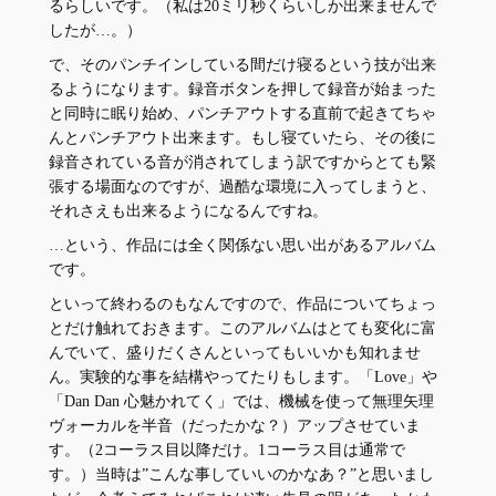
るらしいです。（私は20ミリ秒くらいしか出来ませんで
したが…。）
で、そのパンチインしている間だけ寝るという技が出来
るようになります。録音ボタンを押して録音が始まった
と同時に眠り始め、パンチアウトする直前で起きてちゃ
んとパンチアウト出来ます。もし寝ていたら、その後に
録音されている音が消されてしまう訳ですからとても緊
張する場面なのですが、過酷な環境に入ってしまうと、
それさえも出来るようになるんですね。
…という、作品には全く関係ない思い出があるアルバム
です。
といって終わるのもなんですので、作品についてちょっ
とだけ触れておきます。このアルバムはとても変化に富
んでいて、盛りだくさんといってもいいかも知れませ
ん。実験的な事を結構やってたりもします。「Love」や
「Dan Dan 心魅かれてく」では、機械を使って無理矢理
ヴォーカルを半音（だったかな？）アップさせていま
す。（2コーラス目以降だけ。1コーラス目は通常で
す。）当時は”こんな事していいのかなあ？”と思いまし