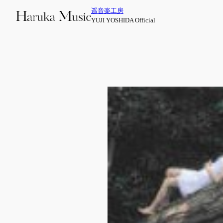
内
遥音楽工房
容
YUJI YOSHIDA Official
を
ス
キ
ッ
プ