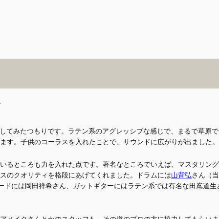
ド
出してみたつもりです。ラテン系のアグレッシブな感じで、まるで草原で
ます。子供のコーラスを入れたことで、サウンドに広がりが出ました。
るところも力を入れた点です。著名なところでいえば、マスタリングエン
スのクオリティを格段にあげてくれました。ドラムには
山背弘
さん（当時
ーボードには岡田祥希さん、ガットギターにはラテン系では有名な田嶌道
アメイクさんとかのスタッフも、その道のプロの方に協力してもらいま