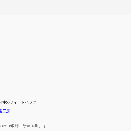
” への4件のフィードバック
音楽工房
0.05.16収録曲数全10曲 […]