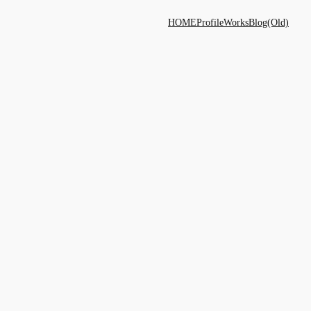
HOME
Profile
Works
Blog(Old)