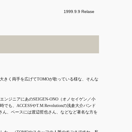
1999.9.9 Relase
大きく両手を広げてTOMOが歌っている様な、そんな
ジニアにあのSEIGEN-ONO（オノセイゲン／小
でも、ACCESSやT.M.Revolutionの浅倉大介バンド
生さん、ベースには渡辺哲也さん、などなど著名な方を
した。（TOMOやスタッフの人脈のすごさですね。私