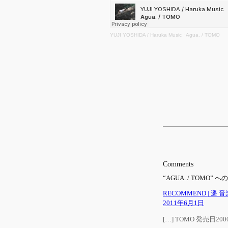
YUJI YOSHIDA / Haruka Music
·
Agua. / TOMO
Comments
“AGUA. / TOMO
RECOMMEND | 遥 
2011年6月1日
[…] TOMO 発売日200