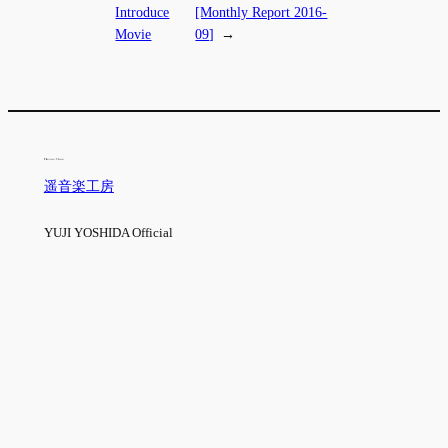
Introduce
[Monthly Report 2016-
Movie
09]
→
遥音楽工房
YUJI YOSHIDA Official