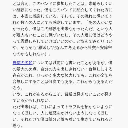
とは言え、このバンドに参加したことは、素晴らしくい
い経験になった。僕をこのバンドに紹介してくれた方に
は、本当に感謝している。そして、その流れに導いてく
れた数々の人にとても感謝しています。「あの人がいな
かったら、僕はこの経験を出来なかったんだ」という人
が幾人もいたことに気づいたし、その人達に僕はどうや
って恩返しをしていけばいいのか…と悩んでみたり（い
や、そもそも”恩返し”だなんて考えるから社交不安障害
なのかもしれない）。
自信の欠如
については以前にも書いたことがあるが、僕
の最大の欠点。自分の力を出しきれない・台無しにする
存在がこれ。せっかく多大な努力しても、これが全てを
台無しにすることは何度でもある。これからもあるんだ
ろう。
いや、これがあるからこそ、普通は見えないことが見え
ているかもしれない。
ただ出来れば、これによってトラブルを招かないように
なってほしい、人に迷惑をかけないようになってほし
い。それだけで僕は随分と落ち着いて生きていられると
思う。