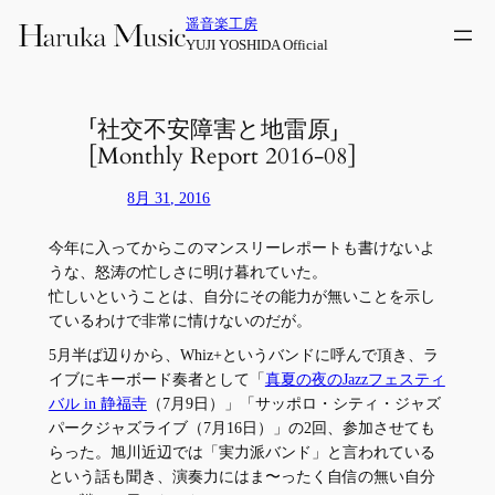
内
遥音楽工房
容
YUJI YOSHIDA Official
を
ス
キ
「社交不安障害と地雷原」
ッ
[Monthly Report 2016-08]
プ
8月 31, 2016
今年に入ってからこのマンスリーレポートも書けないよ
うな、怒涛の忙しさに明け暮れていた。
忙しいということは、自分にその能力が無いことを示し
ているわけで非常に情けないのだが。
5月半ば辺りから、Whiz+というバンドに呼んで頂き、ラ
イブにキーボード奏者として「
真夏の夜のJazzフェスティ
バル in 静福寺
（7月9日）」「サッポロ・シティ・ジャズ
パークジャズライブ（7月16日）」の2回、参加させても
らった。旭川近辺では「実力派バンド」と
言われている
という話も聞き、演奏力にはま〜ったく自信の無い自分