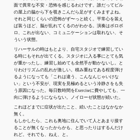
面で異常な不安・恐怖を感じるわけです。誰だってビル
の屋上の脇から下を覗きこんだら足がすくみますよね。
それと同じくらいの恐怖がず〜っと続く。平常心を装え
ば装うほど、脳が乱れてくるのがわかる。演奏はボロボ
ロ、これが出ない、コミュニケーションは取れない、そ
ういう状態。
リハーサルの時はもとより、自宅スタジオで練習してい
る時にもそれが出てくる。スタジオに入る事にとても気
が重かったし、練習し始めても全然手が動かないし。と
りわけリズムの乱れが激しい。積み重ねてある程度弾け
るようになっても「これは違う、こんなんじゃいけな
い」という不安が、現実を見極めるという冷静さをも失
う原因になった。毎日数時間をExerciseに費やしても、一
向に弾けるようにならない。ノイローゼ状態が続いた。
これほどまでに症状が出たこと、続いたことはなかなか
無く。
もしかしたら、これも奥地に住んでいて人とあまり接す
ることが無くなったからかも、と思ったりはするんだけ
れど。それでも、ねえ、と。