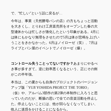
で、”忙しい”という話に戻るが…
今年は、事業（天然酵母パンの店）の方もちょっと活動
を大きくし、とりわけ工房直売所をオープンした春の大
型連休からは忙しさが激化したという印象がある。4月に
は体にもかなり無理をさせたので5月は体が悲鳴を上げい
うことをきかなかった。6月はノイローゼ（笑）、7月は
ライブとパン屋のイベントでノイローゼ（爆）。
コントロール失うことってないですか？
あまりにやるべ
き事が多すぎて。逆に効率悪くなるという、正にその例
がこの半年強。
本当は、この夏からも自身のプロジェクトのバージョン
アップ版「YUJI YOSHIDA PROJECT THE TORIO」
（仮）や、アルバム3部作の第2弾の本制作に入ろうと思
っていたのだが、断腸の思いで全ての音楽活動を停止し
た。停止しないことには、他が回らなくなってしまい、
他人に迷惑をかけることになるから。